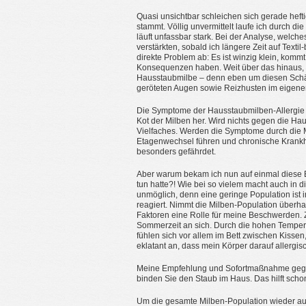
Quasi unsichtbar schleichen sich gerade heft
stammt. Völlig unvermittelt laufe ich durch
läuft unfassbar stark. Bei der Analyse, welc
verstärkten, sobald ich längere Zeit auf Text
direkte Problem ab: Es ist winzig klein, ko
Konsequenzen haben. Weit über das hinaus, 
Hausstaubmilbe – denn eben um diesen Schäd
geröteten Augen sowie Reizhusten im eigene
Die Symptome der Hausstaubmilben-Allergie 
Kot der Milben her. Wird nichts gegen die H
Vielfaches. Werden die Symptome durch die 
Etagenwechsel führen und chronische Krankhe
besonders gefährdet.
Aber warum bekam ich nun auf einmal diese B
tun hatte?! Wie bei so vielem macht auch in di
unmöglich, denn eine geringe Population ist 
reagiert. Nimmt die Milben-Population überh
Faktoren eine Rolle für meine Beschwerden.
Sommerzeit an sich. Durch die hohen Tempera
fühlen sich vor allem im Bett zwischen Kisse
eklatant an, dass mein Körper darauf allergisc
Meine Empfehlung und Sofortmaßnahme gegen 
binden Sie den Staub im Haus. Das hilft scho
Um die gesamte Milben-Population wieder au