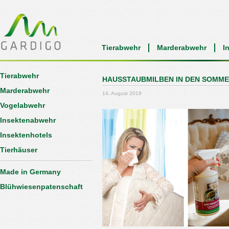
Tierabwehr
Marderabwehr
I
Tierabwehr
HAUSSTAUBMILBEN IN DEN SOMM
Marderabwehr
14. August 2019
Vogelabwehr
Insektenabwehr
Insektenhotels
Tierhäuser
Made in Germany
Blühwiesenpatenschaft