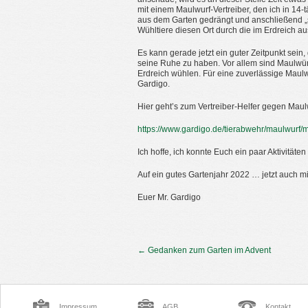
mit einem Maulwurf-Vertreiber, den ich in 1
aus dem Garten gedrängt und anschließend „s
Wühltiere diesen Ort durch die im Erdreich 
Es kann gerade jetzt ein guter Zeitpunkt sei
seine Ruhe zu haben. Vor allem sind Maulwür
Erdreich wühlen. Für eine zuverlässige Maul
Gardigo.
Hier geht’s zum Vertreiber-Helfer gegen Maul
https://www.gardigo.de/tierabwehr/maulwurf
Ich hoffe, ich konnte Euch ein paar Aktivitäte
Auf ein gutes Gartenjahr 2022 … jetzt auch mi
Euer Mr. Gardigo
←
Gedanken zum Garten im Advent
Impressum
AGB
Kontakt