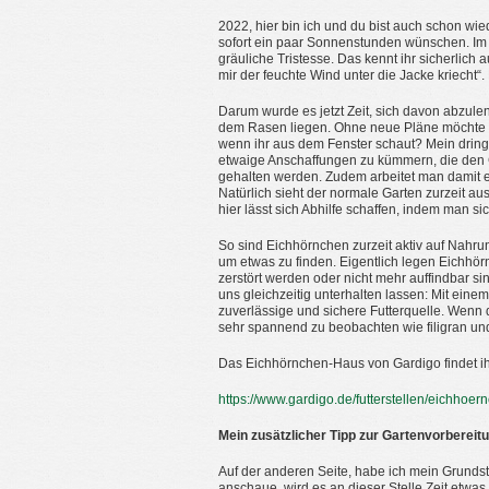
2022, hier bin ich und du bist auch schon wi
sofort ein paar Sonnenstunden wünschen. Im M
gräuliche Tristesse. Das kennt ihr sicherlic
mir der feuchte Wind unter die Jacke kriecht“.
Darum wurde es jetzt Zeit, sich davon abzul
dem Rasen liegen. Ohne neue Pläne möchte ich
wenn ihr aus dem Fenster schaut? Mein dring
etwaige Anschaffungen zu kümmern, die den G
gehalten werden. Zudem arbeitet man damit eb
Natürlich sieht der normale Garten zurzeit a
hier lässt sich Abhilfe schaffen, indem man si
So sind Eichhörnchen zurzeit aktiv auf Nahr
um etwas zu finden. Eigentlich legen Eichhörn
zerstört werden oder nicht mehr auffindbar si
uns gleichzeitig unterhalten lassen: Mit eine
zuverlässige und sichere Futterquelle. Wenn
sehr spannend zu beobachten wie filigran un
Das Eichhörnchen-Haus von Gardigo findet ihr
https://www.gardigo.de/futterstellen/eichho
Mein zusätzlicher Tipp zur Gartenvorbereit
Auf der anderen Seite, habe ich mein Grunds
anschaue, wird es an dieser Stelle Zeit etwas 