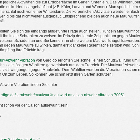
en jegliche Aktivitäten die zur Erdoberfläche im Garten führen ein. Das Wühltier üb
 die es im Herbst angehäuft hat (z.B. Käfer, Larven und Würmer). Man spricht beim
terschlaf noch von einer Winterstarre. Die körperlichen Aktivitäten werden einfac
nig bis gar nicht weiter ausgebaut. Entsprechend bleiben auch neue Maulwurfsh
ält.
llten Sie sich die eingangs aufgeführte Frage auch stellen. Ruht ein Maulwurf noc
Zeit ihn in die Schranken zu weisen. Im Prinzip der ideale Zeitpunkt um gegen Maulw
 weiteren Schäden an und Sie können ihn ohne weitere Maulwurfshügel loswerden. Na
 gegen Maulwürfe zu wirken, damit erst gar keine Rasenfläche zerstört wird. Schlie
mpfung ihre Früchte trägt.
rf-Abwehr Vibration
von Gardigo errichten Sie schnell einen Schutzwall rund um i
hnik die lästigen Wühltiere ganz einfach aus dem Erdreich. Die Maulwurf-Abwehr wi
arzschwingungen gegen Maulwürfe. Dem Wühltier werden die Vibrationen schon nac
 Ort zum Leben. So können Sie schon jetzt ihren Garten schützen!
Abwehr Vibration finden Sie unter
ardigo.de/tierabwehr/maulwurf/maulwurf-ameisen-abwehr-vibration-70051
t schon vor der Saison aufgewühlt sein!
o
gegen Schaben im Haus?