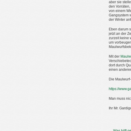
aber sie stell
den Vorräten,
von einem Win
Gangsystem we
der Winter anh
Eben darum so
jetzt an der 
zurzeit keine
um vorbeugend
Maulwurfsbekä
Mit der
Maulwu
Verschiebetec
dort durch Qu
einen anderen
Die Maulwurf-
https://www.g
Man muss nich
Ihr Mr. Gardig
←
Was hilft 