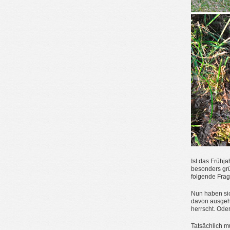
Ist das Frühj
besonders grü
folgende Frag
Nun haben si
davon ausgehe
herrscht. Ode
Tatsächlich m