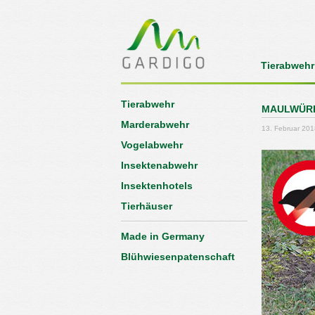
Tierabwehr
Tierabwehr
MAULWÜRF
Marderabwehr
13. Februar 201
Vogelabwehr
Insektenabwehr
Insektenhotels
Tierhäuser
Made in Germany
Blühwiesenpatenschaft